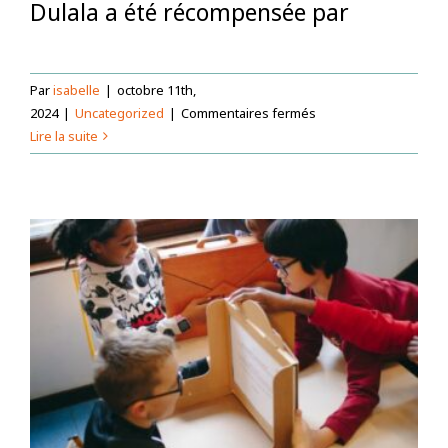
Dulala a été récompensée par
Par
isabelle
|
octobre 11th,
sur
2024
|
Uncategorized
|
Commentaires fermés
Dulala
Lire la suite
est
lauréate
du
label
européen
des
langues
2024