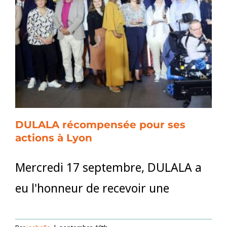
des
langues
DULALA
et
UNICEF
France
co-
réalisent
un
livret
DULALA récompensée pour ses
de
actions à Lyon
sensibilisation
à
destination
Mercredi 17 septembre, DULALA a
des
eu l'honneur de recevoir une
professionnels