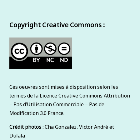
diversité
linguistique
:
Copyright Creative Commons :
le
cas
des
Kamishibaïs
plurilingues
Ces oeuvres sont mises à disposition selon les
termes de la Licence Creative Commons Attribution
– Pas d’Utilisation Commerciale – Pas de
Modification 3.0 France.
Crédit photos :
Cha Gonzalez, Victor André et
Dulala