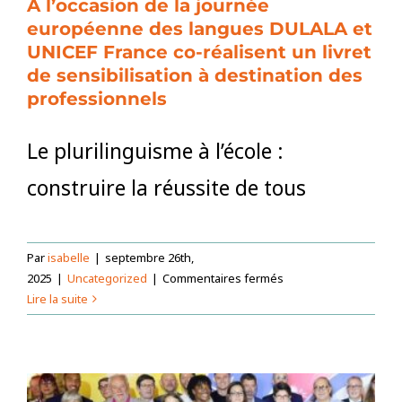
A l’occasion de la journée
du
européenne des langues DULALA et
monde »
UNICEF France co-réalisent un livret
aura
de sensibilisation à destination des
lieu
les
professionnels
6
et
Le plurilinguisme à l’école :
7
juillet
construire la réussite de tous
2026
Par
isabelle
|
septembre 26th,
sur
2025
|
Uncategorized
|
Commentaires fermés
A
Lire la suite
l’occasion
de
la
journée
européenne