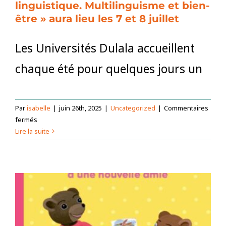
linguistique. Multilinguisme et bien-
être » aura lieu les 7 et 8 juillet
Les Universités Dulala accueillent
chaque été pour quelques jours un
Par
isabelle
|
juin 26th, 2025
|
Uncategorized
|
Commentaires
sur
fermés
L’Université
Lire la suite
d’été
DULALA
« De
l’insécurité
à
l’émancipation
linguistique.
Multilinguisme