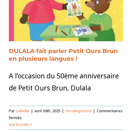
et
bien-
être »
aura
lieu
les
7
DULALA fait parler Petit Ours Brun
et
en plusieurs langues !
8
juillet
A l’occasion du 50ème anniversaire
de Petit Ours Brun, Dulala
Par
isabelle
|
avril 30th, 2025
|
Uncategorized
|
Commentaires
sur
fermés
DULALA
Lire la suite
fait