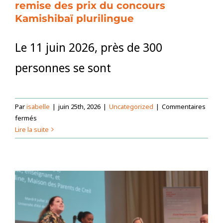
remise des prix du concours
Kamishibaï plurilingue
Le 11 juin 2026, près de 300
personnes se sont
Par
isabelle
|
juin 25th, 2026
|
Uncategorized
|
Commentaires
sur
fermés
Retour
Lire la suite
sur
la
11e
cérémonie
de
remise
des
prix