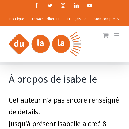
Passer
Facebook
Twitter
Instagram
LinkedIn
YouTube
au
Boutique
Espace adhérent
Français
Mon compte
contenu
À propos de
isabelle
Cet auteur n'a pas encore renseigné
de détails.
Jusqu'à présent isabelle a créé 8