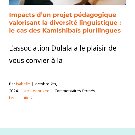
Impacts d’un projet pédagogique
valorisant la diversité linguistique :
le cas des Kamishibaïs plurilingues
L'association Dulala a le plaisir de
vous convier à la
Par
isabelle
|
octobre 7th,
sur
2024
|
Uncategorized
|
Commentaires fermés
Impacts
Lire la suite
d’un
projet
pédagogique
valorisant
la