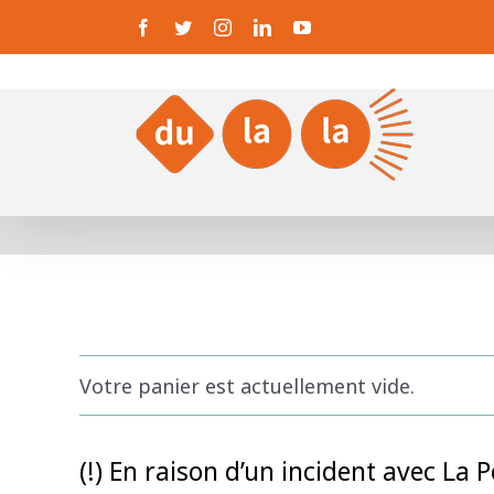
Passer
Facebook
Twitter
Instagram
LinkedIn
YouTube
au
contenu
Votre panier est actuellement vide.
(!) En raison d’un incident avec La 