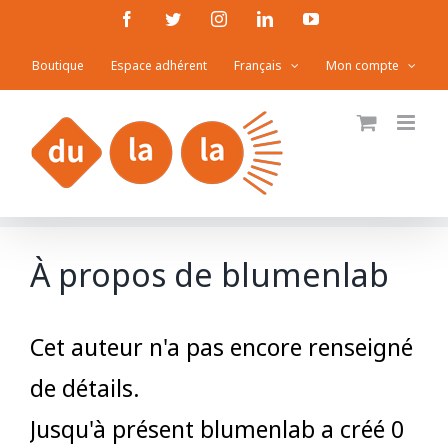
Passer
Facebook
Twitter
Instagram
LinkedIn
YouTube
au
Boutique
Espace adhérent
Français
Mon compte
contenu
À propos de
blumenlab
Cet auteur n'a pas encore renseigné
de détails.
Jusqu'à présent blumenlab a créé 0