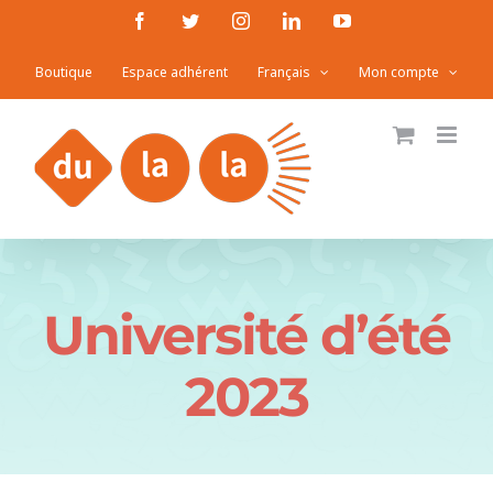
Passer
Facebook
Twitter
Instagram
LinkedIn
YouTube
au
Boutique
Espace adhérent
Français
Mon compte
contenu
Université d’été
2023