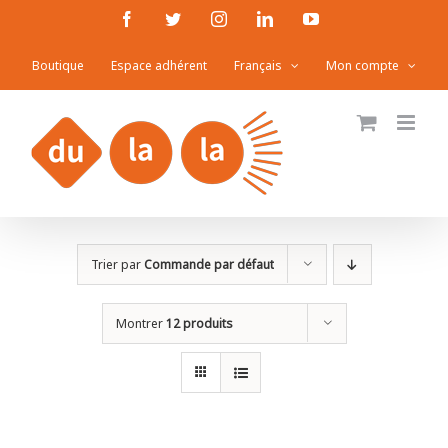
Passer
Facebook
Twitter
Instagram
LinkedIn
YouTube
au
Boutique
Espace adhérent
Français
Mon compte
contenu
Trier par
Commande par défaut
Montrer
12 produits